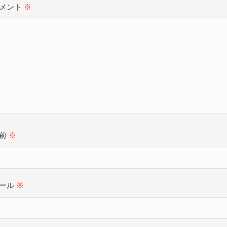
メント
※
名前
※
ール
※