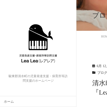
ブロ
HO
6月 12,
ブロ
駿東郡清水町の児童発達支援・保育所等訪
問支援のホームページ
清水
『L
ホーム